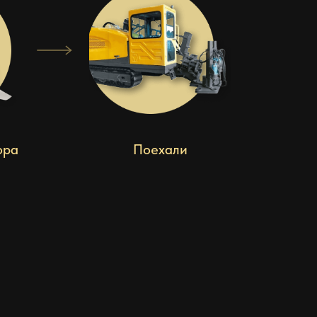
ора
Поехали
И