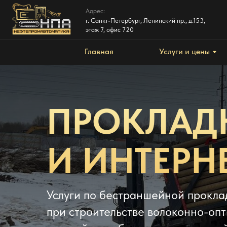
Адрес:
В
г. Санкт-Петербург, Ленинский пр., д.153,
П
этаж 7, офис 720
Главная
Услуги и цены
ПРОКЛАДК
И ИНТЕРН
Услуги по бестраншейной прокла
при строительстве волоконно-оп